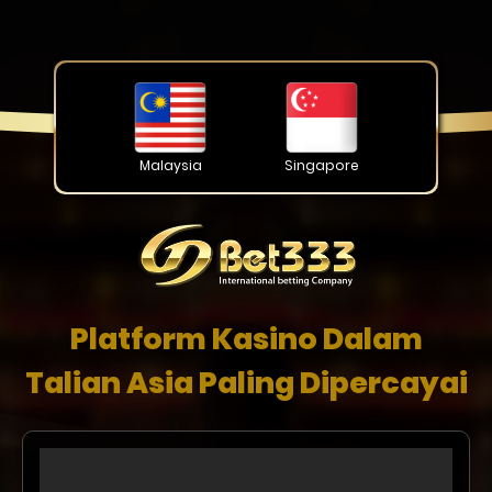
Malaysia
Singapore
Platform Kasino Dalam
Talian Asia Paling Dipercayai