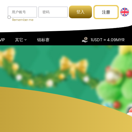
注册
Remember me
VIP
其它
锦标赛
1USDT = 4.09MYR